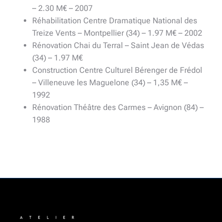
– 2.30 M€ – 2007
Réhabilitation Centre Dramatique National des
Treize Vents – Montpellier (34) – 1.97 M€ – 2002
Rénovation Chai du Terral – Saint Jean de Védas
(34) – 1.97 M€
Construction Centre Culturel Bérenger de Frédol
– Villeneuve les Maguelone (34) – 1,35 M€ –
1992
Rénovation Théâtre des Carmes – Avignon (84) –
1988