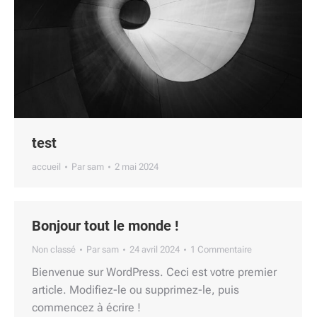
test
accueil
Par
sam
2 mai 2024
Bonjour tout le monde !
Non classé
Par
sam
24 avril 2024
1 Commentaire
Bienvenue sur WordPress. Ceci est votre premier
article. Modifiez-le ou supprimez-le, puis
commencez à écrire !