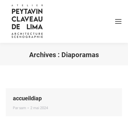
Archives :
Diaporamas
Vous êtes ici :
accueildiap
Par
sam
2 mai 2024